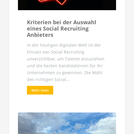
Kriterien bei der Auswahl
eines Social Recruiting
Anbieters
In der heutigen digitalen Welt ist der
Einsatz von Social Recruiting
unverzichtbar, um Talente anzuziehen
und die besten KandidatInnen für Ihr
Unternehmen zu gewinnen. Die Wahl
des richtigen Social...
Mehr lesen