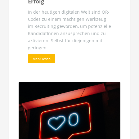
Erfolg
In der heutigen digitalen Welt sind QR-
Codes zu einem mächtigen Werkzeug
im Recruiting geworden, um potenzielle
KandidatInnen anzusprechen und zu
aktivieren. Selbst für diejenigen mit
geringen...
Mehr lesen