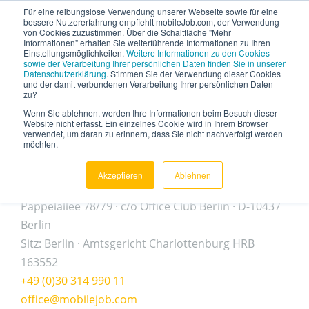
Für eine reibungslose Verwendung unserer Webseite sowie für eine
bessere Nutzererfahrung empfiehlt mobileJob.com, der Verwendung
von Cookies zuzustimmen. Über die Schaltfläche "Mehr
Informationen" erhalten Sie weiterführende Informationen zu Ihren
Einstellungsmöglichkeiten.
Weitere Informationen zu den Cookies
sowie der Verarbeitung Ihrer persönlichen Daten finden Sie in unserer
Impressum
Datenschutzerklärung
. Stimmen Sie der Verwendung dieser Cookies
und der damit verbundenen Verarbeitung Ihrer persönlichen Daten
zu?
Wenn Sie ablehnen, werden Ihre Informationen beim Besuch dieser
Website nicht erfasst. Ein einzelnes Cookie wird in Ihrem Browser
verwendet, um daran zu erinnern, dass Sie nicht nachverfolgt werden
möchten.
mobileJobs GmbH
Akzeptieren
Ablehnen
Pappelallee 78/79 · c/o Office Club Berlin · D-10437
Berlin
Sitz: Berlin · Amtsgericht Charlottenburg HRB
163552
+49 (0)30 314 990 11
office@mobilejob.com